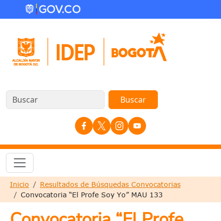
Pasar al contenido principal
Redes Sociales
Sobrescribir enlaces de ayuda a la nave
Inicio
Resultados de Búsquedas Convocatorias
Convocatoria “El Profe Soy Yo” MAU 133
Convocatoria “El Profe