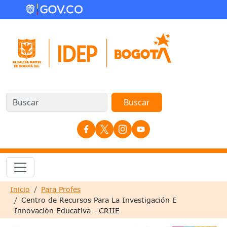
Pasar al contenido principal
Redes Sociales
Sobrescribir enlaces de ayuda a la nave
Inicio
Para Profes
Centro de Recursos Para La Investigación E
Innovación Educativa - CRIIE