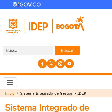
Pasar al contenido principal
Redes Sociales
Sobrescribir enlaces de ayuda a la nave
Inicio
Sistema Integrado de Gestión - IDEP
Sistema Integrado de