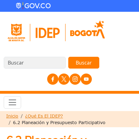
Pasar al contenido principal
Redes Sociales
Sobrescribir enlaces de ayuda a la nave
Inicio
¿Qué Es El IDEP?
6.2 Planeación y Presupuesto Participativo