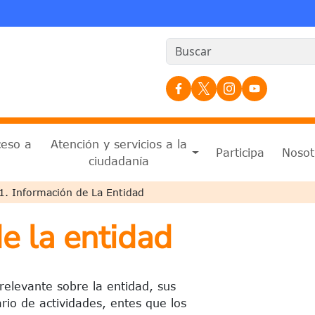
Redes Sociales
ceso a
Atención y servicios a la
Participa
Nosot
n
ciudadanía
a a la navegación
1. Información de La Entidad
de la entidad
relevante sobre la entidad, sus
ario de actividades, entes que los