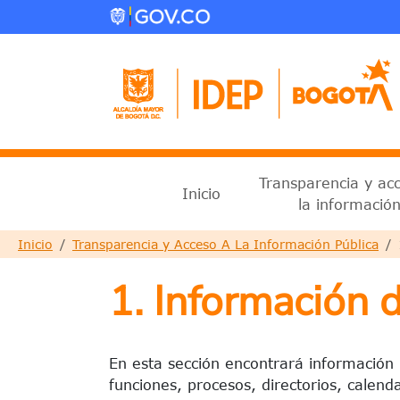
Pasar al contenido principal
Menu principal 2025
Transparencia y ac
Inicio
la informació
Sobrescribir enlaces de ayud
Inicio
Transparencia y Acceso A La Información Pública
1. Información 
En esta sección encontrará información 
funciones, procesos, directorios, calend