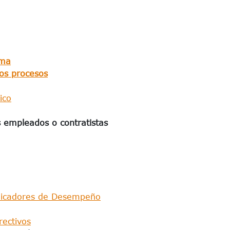
ama
los procesos
ico
s empleados o contratistas​
ndicadores de Desempeño
rectivos