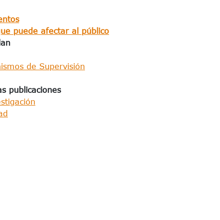
entos
ue puede afectar al público
an​
nismos de Supervisión
s publicaciones​
stigación
ad