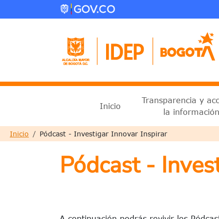
Pasar al contenido principal
Menu principal 2025
Transparencia y ac
Inicio
la informació
Sobrescribir enlaces de ayud
Inicio
Pódcast - Investigar Innovar Inspirar
Pódcast - Invest
A continuación podrás revivir los Pódcast