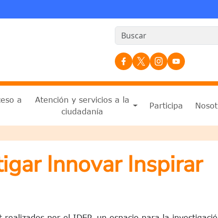
Redes Sociales
ceso a
Atención y servicios a la
Participa
Nosot
n
ciudadanía
a a la navegación
igar Innovar Inspirar
 realizados por el IDEP, un espacio para la investigació