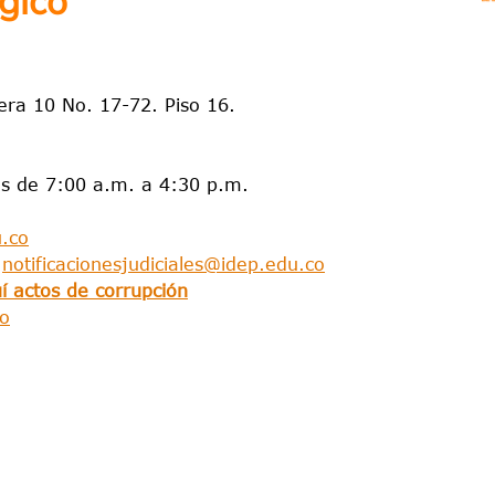
gico
rera 10 No. 17-72. Piso 16.
es de 7:00 a.m. a 4:30 p.m.
.co
:
notificacionesjudiciales@idep.edu.co
í actos de corrupción
co