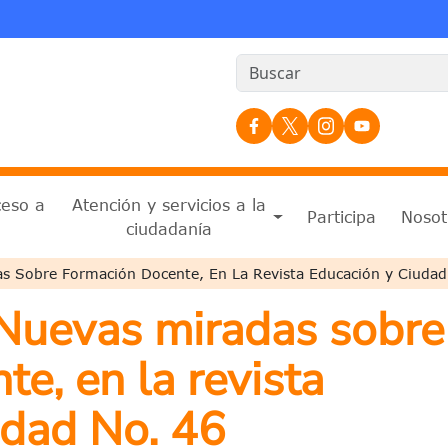
Redes Sociales
ceso a
Atención y servicios a la
Participa
Nosot
n
ciudadanía
a a la navegación
as Sobre Formación Docente, En La Revista Educación y Ciudad
 Nuevas miradas sobre
e, en la revista
udad No. 46