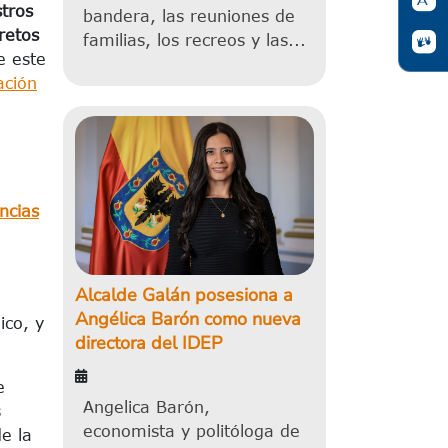
tros
bandera, las reuniones de
retos
familias, los recreos y las...
e este
ación
ncias
Alcalde Galán posesiona a
Angélica Barón como nueva
ico, y
directora del IDEP
e
Angelica Barón,
s
economista y politóloga de
e la