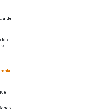
cia de
ción
re
ombia
 que
niendo