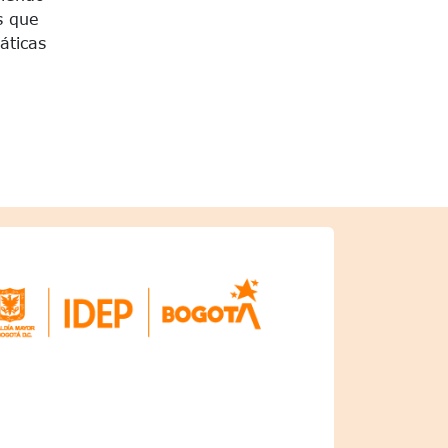
s que
áticas