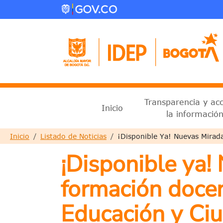
Pasar al contenido principal
Menu principal 2025
Transparencia y ac
Inicio
la informació
Sobrescribir enlaces de ayud
Inicio
Listado de Noticias
¡Disponible Ya! Nuevas Mirad
¡Disponible ya!
formación docent
Educación y Ci