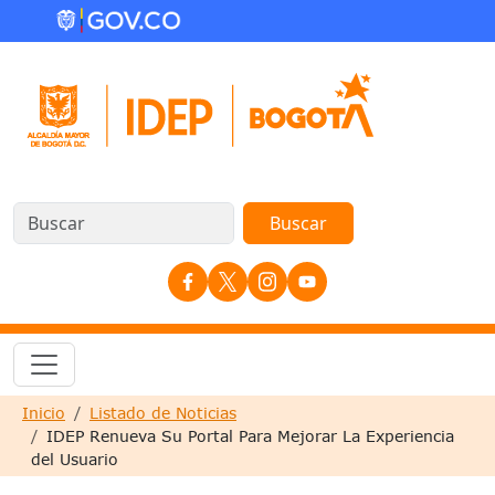
Pasar al contenido principal
Redes Sociales
Sobrescribir enlaces de ayuda a la nave
Inicio
Listado de Noticias
IDEP Renueva Su Portal Para Mejorar La Experiencia
del Usuario