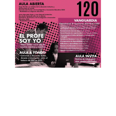
INTERACTIVO
PDF
Clic
en la imagen para ver números
anteriores: