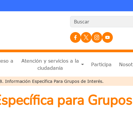
Redes Sociales
ceso a
Atención y servicios a la
Participa
Nosot
n
ciudadanía
a a la navegación
8. Información Específica Para Grupos de Interés.
Específica para Grupos