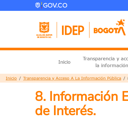
Pasar al contenido principal
Menu principal 2025
Transparencia y ac
Inicio
la informació
Sobrescribir enlaces de ayud
Inicio
Transparencia y Acceso A La Información Pública
8. Información 
de Interés.