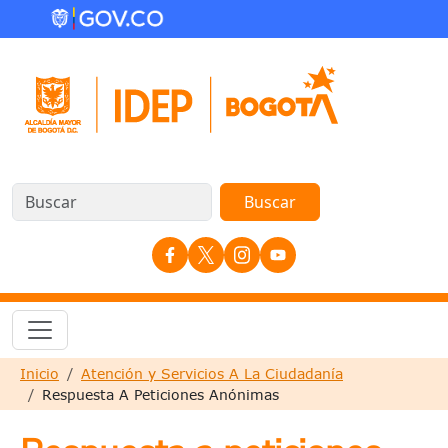
Pasar al contenido principal
Redes Sociales
Sobrescribir enlaces de ayuda a la nave
Inicio
Atención y Servicios A La Ciudadanía
Respuesta A Peticiones Anónimas