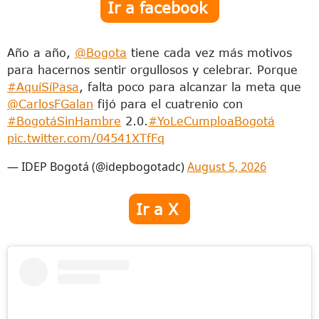
Ir a facebook
Año a año,
@Bogota
tiene cada vez más motivos
para hacernos sentir orgullosos y celebrar. Porque
#AquíSíPasa
, falta poco para alcanzar la meta que
@CarlosFGalan
fijó para el cuatrenio con
#BogotáSinHambre
2.0.
#YoLeCumploaBogotá
pic.twitter.com/04541XTfFq
— IDEP Bogotá (@idepbogotadc)
August 5, 2026
Ir a X