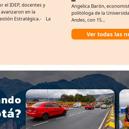
r el IDEP, docentes y
Angelica Barón, economist
s avanzaron en la
politóloga de la Universid
estión Estratégica.- La
Andes, con 15...
Ver todas las n