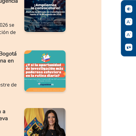
ligencia
2026 se
ción de
 Bogotá
ana en
stre de
a a
eva