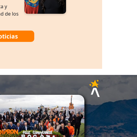
a y
ad de los
oticias