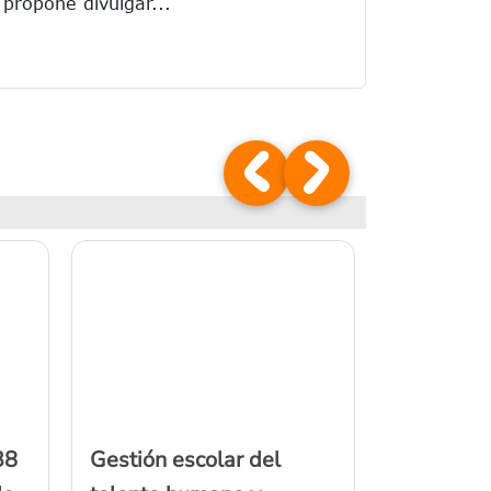
propone divulgar...
38
Gestión escolar del
Bogotá av